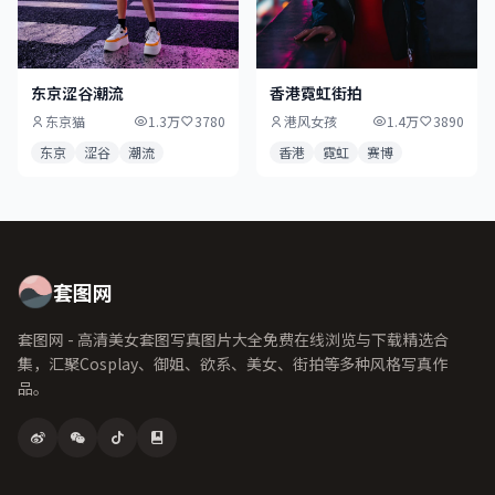
东京涩谷潮流
香港霓虹街拍
东京猫
1.3万
3780
港风女孩
1.4万
3890
东京
涩谷
潮流
香港
霓虹
赛博
套图网
套图网 - 高清美女套图写真图片大全免费在线浏览与下载精选合
集，汇聚Cosplay、御姐、欲系、美女、街拍等多种风格写真作
品。