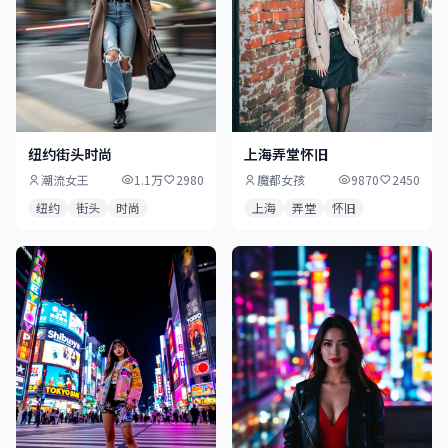
纽约街头时尚
上海弄堂怀旧
潮流女王
1.1万
2980
魔都女孩
9870
2450
纽约
街头
时尚
上海
弄堂
怀旧